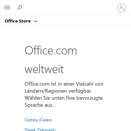
Bei
Microsoft
Ihrem
Konto
Office Store
anmeld
Office.com
weltweit
Office.com ist in einer Vielzahl von
Ländern/Regionen verfügbar.
Wählen Sie unten Ihre bevorzugte
Sprache aus.
Čeština (Česko)
Dansk (Danmark)