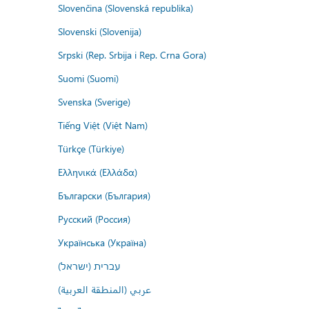
Slovenčina (Slovenská republika)
Slovenski (Slovenija)
Srpski (Rep. Srbija i Rep. Crna Gora)
Suomi (Suomi)
Svenska (Sverige)
Tiếng Việt (Việt Nam)
Türkçe (Türkiye)
Ελληνικά (Ελλάδα)
Български (България)
Русский (Россия)
Українська (Україна)
עברית (ישראל)
عربي (المنطقة العربية)