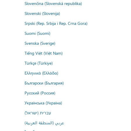
Slovenčina (Slovenská republika)
Slovenski (Slovenija)
Srpski (Rep. Srbija i Rep. Crna Gora)
Suomi (Suomi)
Svenska (Sverige)
Tiếng Việt (Việt Nam)
Türkçe (Türkiye)
Ελληνικά (Ελλάδα)
Български (България)
Русский (Россия)
Українська (Україна)
עברית (ישראל)
عربي (المنطقة العربية)