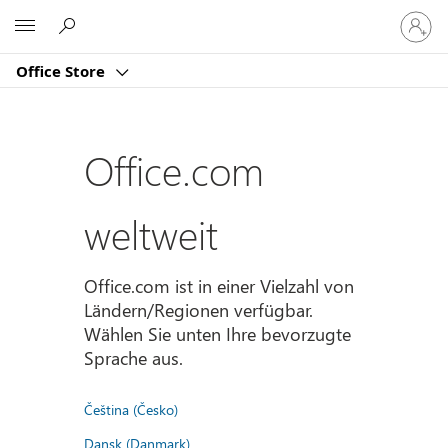
Bei
Microsoft
Ihrem
Konto
Office Store
anmeld
Office.com
weltweit
Office.com ist in einer Vielzahl von
Ländern/Regionen verfügbar.
Wählen Sie unten Ihre bevorzugte
Sprache aus.
Čeština (Česko)
Dansk (Danmark)