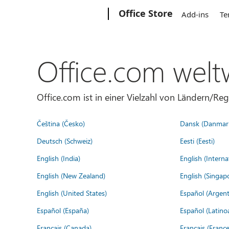
Microsoft
Office Store
Add-ins
Te
Office.com welt
Office.com ist in einer Vielzahl von Ländern/Re
Čeština (Česko)
Dansk (Danmar
Deutsch (Schweiz)
Eesti (Eesti)
English (India)
English (Interna
English (New Zealand)
English (Singap
English (United States)
Español (Argent
Español (España)
Español (Latino
Français (Canada)
Français (France