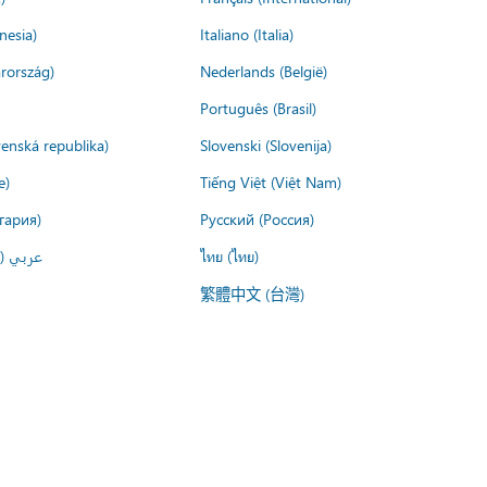
nesia)
Italiano (Italia)
rország)
Nederlands (België)
Português (Brasil)
venská republika)
Slovenski (Slovenija)
e)
Tiếng Việt (Việt Nam)
гария)
Русский (Россия)
عربي ()
ไทย (ไทย)
繁體中文 (台灣)