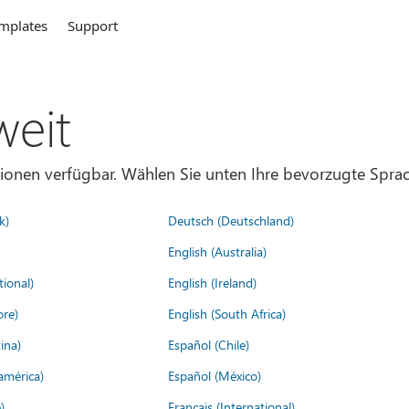
mplates
Support
weit
gionen verfügbar. Wählen Sie unten Ihre bevorzugte Sprac
k)
Deutsch (Deutschland)
English (Australia)
tional)
English (Ireland)
ore)
English (South Africa)
ina)
Español (Chile)
américa)
Español (México)
)
Français (International)