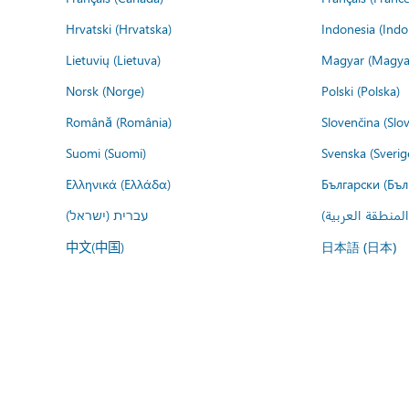
Hrvatski (Hrvatska)
Indonesia (Indo
Lietuvių (Lietuva)
Magyar (Magya
Norsk (Norge)
Polski (Polska)
Română (România)
Slovenčina (Slo
Suomi (Suomi)
Svenska (Sverig
Ελληνικά (Ελλάδα)
Български (Бъл
المنطقة العربية
עברית (ישראל)
中文(中国)
日本語 (日本)