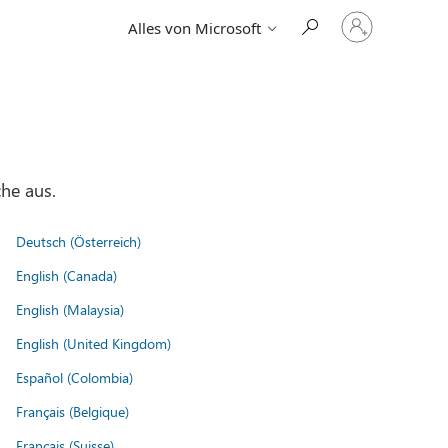
Bei
Alles von Microsoft
Ihrem
Konto
anmelden
he aus.
Deutsch (Österreich)
English (Canada)
English (Malaysia)
English (United Kingdom)
Español (Colombia)
Français (Belgique)
Français (Suisse)