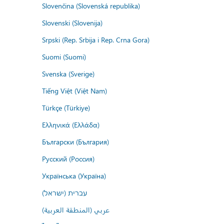
Slovenčina (Slovenská republika)
Slovenski (Slovenija)
Srpski (Rep. Srbija i Rep. Crna Gora)
Suomi (Suomi)
Svenska (Sverige)
Tiếng Việt (Việt Nam)
Türkçe (Türkiye)
Ελληνικά (Ελλάδα)
Български (България)
Русский (Россия)
Українська (Україна)
עברית (ישראל)
عربي (المنطقة العربية)