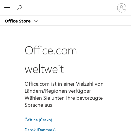
Bei
Microsoft
Ihrem
Konto
Office Store
anmeld
Office.com
weltweit
Office.com ist in einer Vielzahl von
Ländern/Regionen verfügbar.
Wählen Sie unten Ihre bevorzugte
Sprache aus.
Čeština (Česko)
Dansk (Danmark)