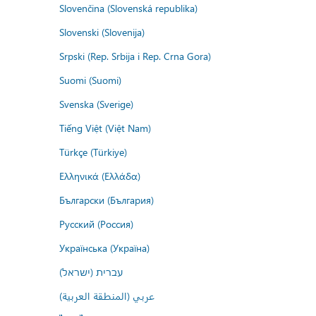
Slovenčina (Slovenská republika)
Slovenski (Slovenija)
Srpski (Rep. Srbija i Rep. Crna Gora)
Suomi (Suomi)
Svenska (Sverige)
Tiếng Việt (Việt Nam)
Türkçe (Türkiye)
Ελληνικά (Ελλάδα)
Български (България)
Русский (Россия)
Українська (Україна)
עברית (ישראל)
عربي (المنطقة العربية)