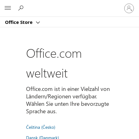
Bei
Microsoft
Ihrem
Konto
Office Store
anmeld
Office.com
weltweit
Office.com ist in einer Vielzahl von
Ländern/Regionen verfügbar.
Wählen Sie unten Ihre bevorzugte
Sprache aus.
Čeština (Česko)
Dansk (Danmark)