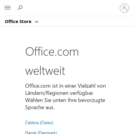
Bei
Microsoft
Ihrem
Konto
Office Store
anmeld
Office.com
weltweit
Office.com ist in einer Vielzahl von
Ländern/Regionen verfügbar.
Wählen Sie unten Ihre bevorzugte
Sprache aus.
Čeština (Česko)
Dansk (Danmark)