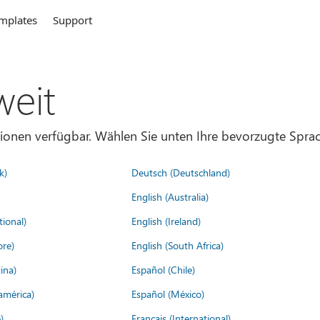
mplates
Support
weit
gionen verfügbar. Wählen Sie unten Ihre bevorzugte Sprac
k)
Deutsch (Deutschland)
English (Australia)
tional)
English (Ireland)
ore)
English (South Africa)
ina)
Español (Chile)
américa)
Español (México)
)
Français (International)