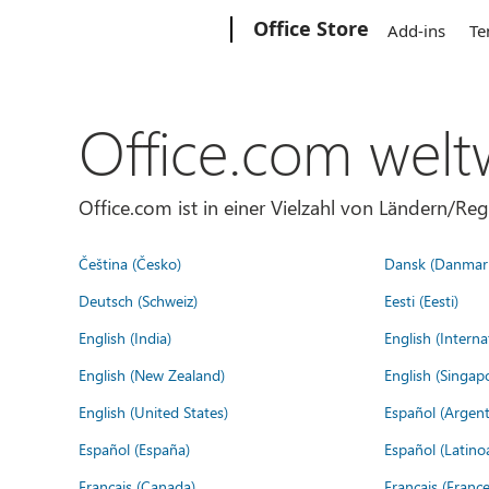
Microsoft
Office Store
Add-ins
Te
Office.com welt
Office.com ist in einer Vielzahl von Ländern/Re
Čeština (Česko)
Dansk (Danmar
Deutsch (Schweiz)
Eesti (Eesti)
English (India)
English (Interna
English (New Zealand)
English (Singap
English (United States)
Español (Argent
Español (España)
Español (Latino
Français (Canada)
Français (France