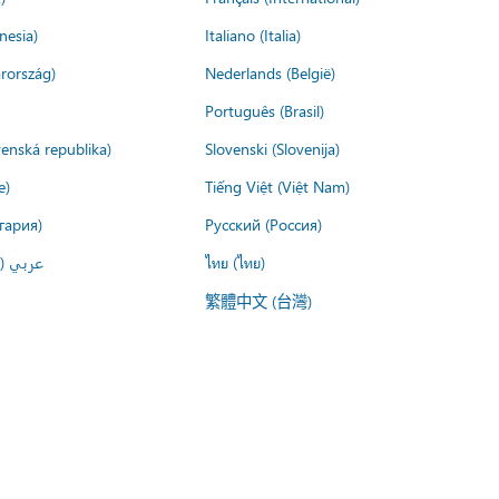
nesia)
Italiano (Italia)
rország)
Nederlands (België)
Português (Brasil)
venská republika)
Slovenski (Slovenija)
e)
Tiếng Việt (Việt Nam)
гария)
Русский (Россия)
عربي ()
ไทย (ไทย)
繁體中文 (台灣)