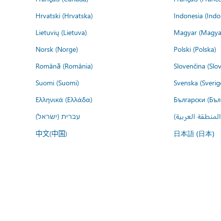
Hrvatski (Hrvatska)
Indonesia (Indo
Lietuvių (Lietuva)
Magyar (Magya
Norsk (Norge)
Polski (Polska)
Română (România)
Slovenčina (Slo
Suomi (Suomi)
Svenska (Sverig
Ελληνικά (Ελλάδα)
Български (Бъл
المنطقة العربية
עברית (ישראל)
中文(中国)
日本語 (日本)