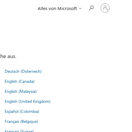
Bei
Alles von Microsoft
Ihrem
Konto
anmelden
he aus.
Deutsch (Österreich)
English (Canada)
English (Malaysia)
English (United Kingdom)
Español (Colombia)
Français (Belgique)
Français (Suisse)