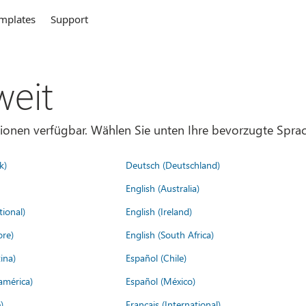
mplates
Support
weit
gionen verfügbar. Wählen Sie unten Ihre bevorzugte Sprac
k)
Deutsch (Deutschland)
English (Australia)
tional)
English (Ireland)
ore)
English (South Africa)
ina)
Español (Chile)
américa)
Español (México)
)
Français (International)