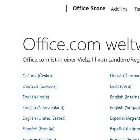
Microsoft
Office Store
Add-ins
Te
Office.com welt
Office.com ist in einer Vielzahl von Ländern/Re
Čeština (Česko)
Dansk (Danmar
Deutsch (Schweiz)
Eesti (Eesti)
English (India)
English (Interna
English (New Zealand)
English (Singap
English (United States)
Español (Argent
Español (España)
Español (Latino
Français (Canada)
Français (France