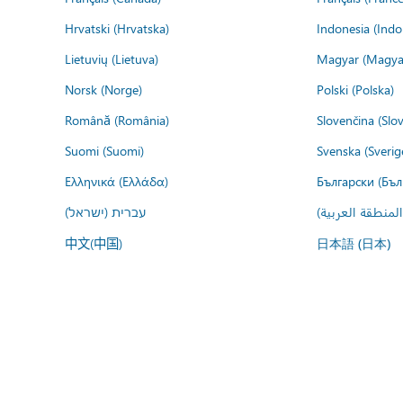
Hrvatski (Hrvatska)
Indonesia (Indo
Lietuvių (Lietuva)
Magyar (Magya
Norsk (Norge)
Polski (Polska)
Română (România)
Slovenčina (Slo
Suomi (Suomi)
Svenska (Sverig
Ελληνικά (Ελλάδα)
Български (Бъл
المنطقة العربية
עברית (ישראל)
中文(中国)
日本語 (日本)