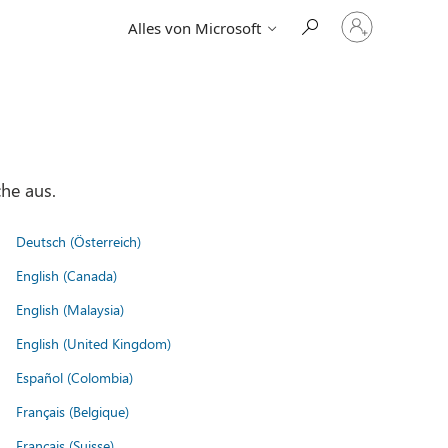
Bei
Alles von Microsoft
Ihrem
Konto
anmelden
he aus.
Deutsch (Österreich)
English (Canada)
English (Malaysia)
English (United Kingdom)
Español (Colombia)
Français (Belgique)
Français (Suisse)