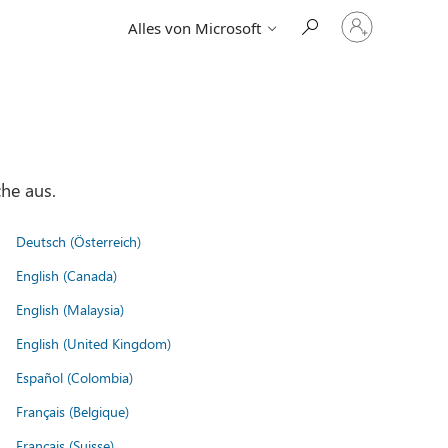
Bei
Alles von Microsoft
Ihrem
Konto
anmelden
he aus.
Deutsch (Österreich)
English (Canada)
English (Malaysia)
English (United Kingdom)
Español (Colombia)
Français (Belgique)
Français (Suisse)