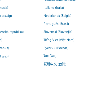
nesia)
Italiano (Italia)
rország)
Nederlands (België)
Português (Brasil)
venská republika)
Slovenski (Slovenija)
e)
Tiếng Việt (Việt Nam)
гария)
Русский (Россия)
عربي ()
ไทย (ไทย)
繁體中文 (台灣)