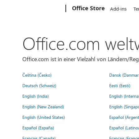
Microsoft
Office Store
Add-ins
Te
Office.com welt
Office.com ist in einer Vielzahl von Ländern/Re
Čeština (Česko)
Dansk (Danmar
Deutsch (Schweiz)
Eesti (Eesti)
English (India)
English (Interna
English (New Zealand)
English (Singap
English (United States)
Español (Argent
Español (España)
Español (Latino
Français (Canada)
Français (France