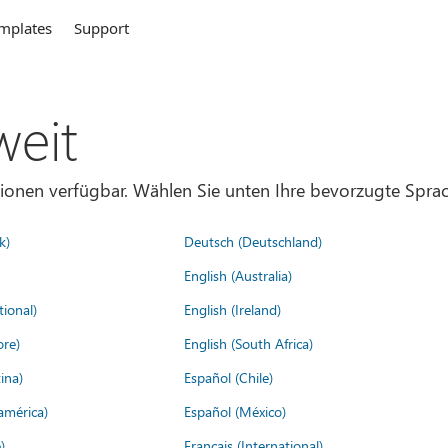
mplates
Support
weit
gionen verfügbar. Wählen Sie unten Ihre bevorzugte Sprac
k)
Deutsch (Deutschland)
English (Australia)
tional)
English (Ireland)
ore)
English (South Africa)
ina)
Español (Chile)
américa)
Español (México)
)
Français (International)