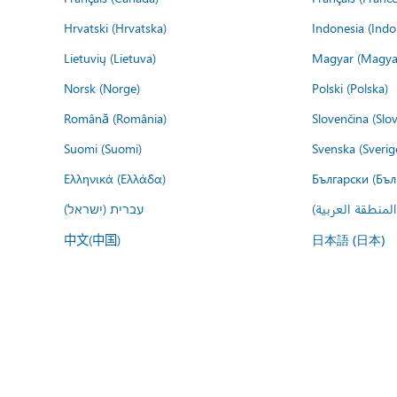
Hrvatski (Hrvatska)
Indonesia (Indo
Lietuvių (Lietuva)
Magyar (Magya
Norsk (Norge)
Polski (Polska)
Română (România)
Slovenčina (Slo
Suomi (Suomi)
Svenska (Sverig
Ελληνικά (Ελλάδα)
Български (Бъл
المنطقة العربية
עברית (ישראל)
中文(中国)
日本語 (日本)