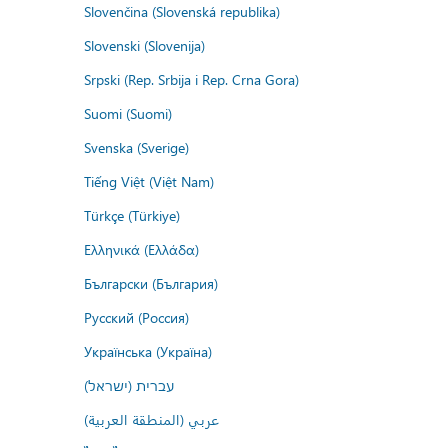
Slovenčina (Slovenská republika)
Slovenski (Slovenija)
Srpski (Rep. Srbija i Rep. Crna Gora)
Suomi (Suomi)
Svenska (Sverige)
Tiếng Việt (Việt Nam)
Türkçe (Türkiye)
Ελληνικά (Ελλάδα)
Български (България)
Русский (Россия)
Українська (Україна)
עברית (ישראל)
عربي (المنطقة العربية)