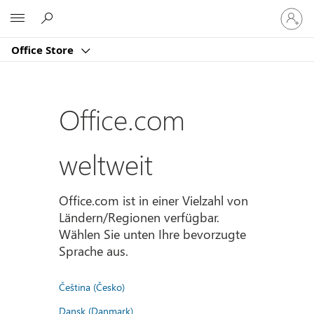
Bei
Microsoft
Ihrem
Konto
Office Store
anmeld
Office.com
weltweit
Office.com ist in einer Vielzahl von
Ländern/Regionen verfügbar.
Wählen Sie unten Ihre bevorzugte
Sprache aus.
Čeština (Česko)
Dansk (Danmark)