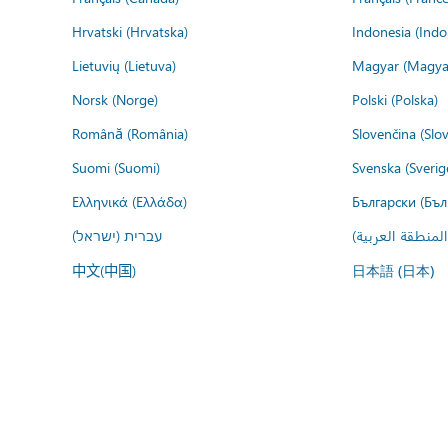
Hrvatski (Hrvatska)
Indonesia (Indo
Lietuvių (Lietuva)
Magyar (Magya
Norsk (Norge)
Polski (Polska)
Română (România)
Slovenčina (Slo
Suomi (Suomi)
Svenska (Sverig
Ελληνικά (Ελλάδα)
Български (Бъл
المنطقة العربية
עברית (ישראל)
中文(中国)
日本語 (日本)