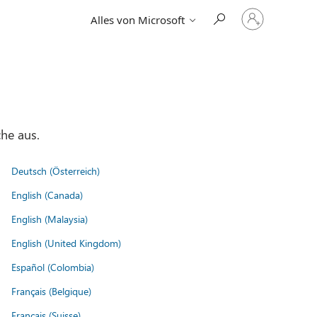
Bei
Alles von Microsoft
Ihrem
Konto
anmelden
he aus.
Deutsch (Österreich)
English (Canada)
English (Malaysia)
English (United Kingdom)
Español (Colombia)
Français (Belgique)
Français (Suisse)