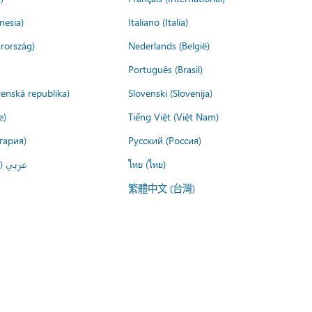
nesia)
Italiano (Italia)
rország)
Nederlands (België)
Português (Brasil)
venská republika)
Slovenski (Slovenija)
e)
Tiếng Việt (Việt Nam)
гария)
Русский (Россия)
عربي ()
ไทย (ไทย)
繁體中文 (台灣)