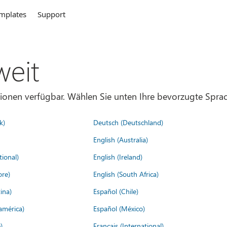
mplates
Support
weit
gionen verfügbar. Wählen Sie unten Ihre bevorzugte Sprac
k)
Deutsch (Deutschland)
English (Australia)
tional)
English (Ireland)
ore)
English (South Africa)
ina)
Español (Chile)
américa)
Español (México)
)
Français (International)