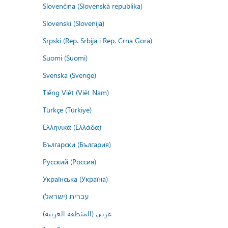
Slovenčina (Slovenská republika)
Slovenski (Slovenija)
Srpski (Rep. Srbija i Rep. Crna Gora)
Suomi (Suomi)
Svenska (Sverige)
Tiếng Việt (Việt Nam)
Türkçe (Türkiye)
Ελληνικά (Ελλάδα)
Български (България)
Русский (Россия)
Українська (Україна)
עברית (ישראל)
عربي (المنطقة العربية)