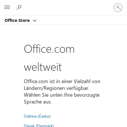
Bei
Microsoft
Ihrem
Konto
Office Store
anmeld
Office.com
weltweit
Office.com ist in einer Vielzahl von
Ländern/Regionen verfügbar.
Wählen Sie unten Ihre bevorzugte
Sprache aus.
Čeština (Česko)
Dansk (Danmark)