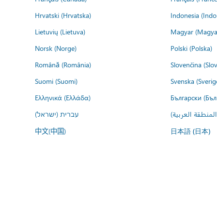
Hrvatski (Hrvatska)
Indonesia (Indo
Lietuvių (Lietuva)
Magyar (Magya
Norsk (Norge)
Polski (Polska)
Română (România)
Slovenčina (Slo
Suomi (Suomi)
Svenska (Sverig
Ελληνικά (Ελλάδα)
Български (Бъл
المنطقة العربية
עברית (ישראל)
中文(中国)
日本語 (日本)