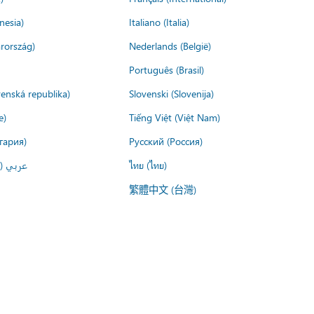
nesia)
Italiano (Italia)
rország)
Nederlands (België)
Português (Brasil)
venská republika)
Slovenski (Slovenija)
e)
Tiếng Việt (Việt Nam)
гария)
Русский (Россия)
عربي ()
ไทย (ไทย)
繁體中文 (台灣)