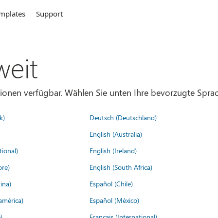
mplates
Support
weit
gionen verfügbar. Wählen Sie unten Ihre bevorzugte Sprac
k)
Deutsch (Deutschland)
English (Australia)
tional)
English (Ireland)
ore)
English (South Africa)
ina)
Español (Chile)
américa)
Español (México)
)
Français (International)