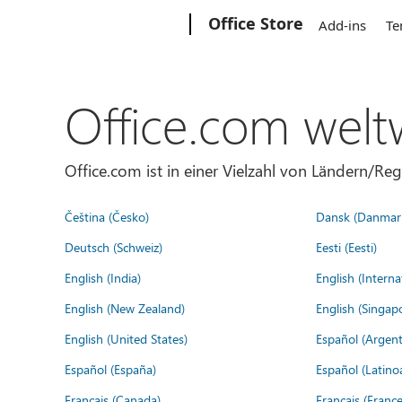
Microsoft
Office Store
Add-ins
Te
Office.com welt
Office.com ist in einer Vielzahl von Ländern/Re
Čeština (Česko)
Dansk (Danmar
Deutsch (Schweiz)
Eesti (Eesti)
English (India)
English (Interna
English (New Zealand)
English (Singap
English (United States)
Español (Argent
Español (España)
Español (Latino
Français (Canada)
Français (France