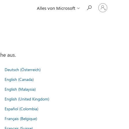
Bei
Alles von Microsoft
Ihrem
Konto
anmelden
he aus.
Deutsch (Österreich)
English (Canada)
English (Malaysia)
English (United Kingdom)
Español (Colombia)
Français (Belgique)
Français (Suisse)