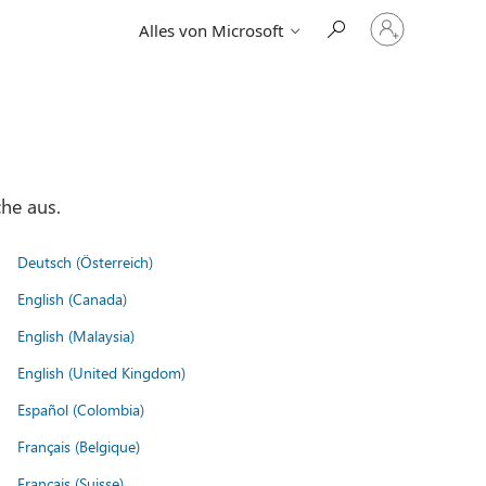
Bei
Alles von Microsoft
Ihrem
Konto
anmelden
he aus.
Deutsch (Österreich)
English (Canada)
English (Malaysia)
English (United Kingdom)
Español (Colombia)
Français (Belgique)
Français (Suisse)