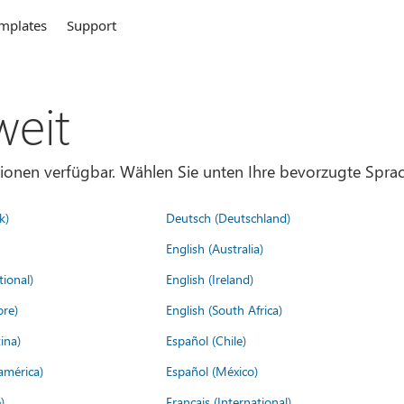
mplates
Support
weit
gionen verfügbar. Wählen Sie unten Ihre bevorzugte Sprac
k)
Deutsch (Deutschland)
English (Australia)
tional)
English (Ireland)
ore)
English (South Africa)
ina)
Español (Chile)
américa)
Español (México)
)
Français (International)