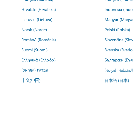
Hrvatski (Hrvatska)
Indonesia (Indo
Lietuvių (Lietuva)
Magyar (Magya
Norsk (Norge)
Polski (Polska)
Română (România)
Slovenčina (Slo
Suomi (Suomi)
Svenska (Sverig
Ελληνικά (Ελλάδα)
Български (Бъл
المنطقة العربية
עברית (ישראל)
中文(中国)
日本語 (日本)