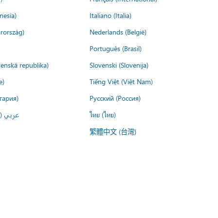
nesia)
Italiano (Italia)
rország)
Nederlands (België)
Português (Brasil)
venská republika)
Slovenski (Slovenija)
e)
Tiếng Việt (Việt Nam)
гария)
Русский (Россия)
عربي ()
ไทย (ไทย)
繁體中文 (台灣)