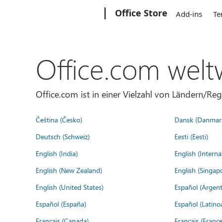
Microsoft
Office Store
Add-ins
Te
Office.com welt
Office.com ist in einer Vielzahl von Ländern/Re
Čeština (Česko)
Dansk (Danmar
Deutsch (Schweiz)
Eesti (Eesti)
English (India)
English (Interna
English (New Zealand)
English (Singap
English (United States)
Español (Argent
Español (España)
Español (Latino
Français (Canada)
Français (France