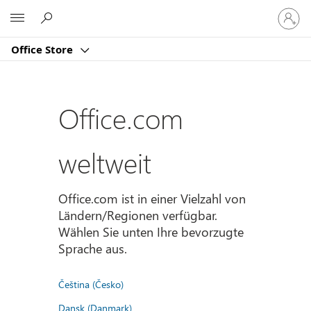
Bei
Microsoft
Ihrem
Konto
Office Store
anmeld
Office.com
weltweit
Office.com ist in einer Vielzahl von
Ländern/Regionen verfügbar.
Wählen Sie unten Ihre bevorzugte
Sprache aus.
Čeština (Česko)
Dansk (Danmark)