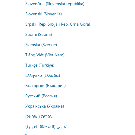
Slovenčina (Slovenská republika)
Slovenski (Slovenija)
Srpski (Rep. Srbija i Rep. Crna Gora)
Suomi (Suomi)
Svenska (Sverige)
Tiếng Việt (Việt Nam)
Türkçe (Türkiye)
Ελληνικά (Ελλάδα)
Български (България)
Русский (Россия)
Українська (Україна)
עברית (ישראל)
عربي (المنطقة العربية)