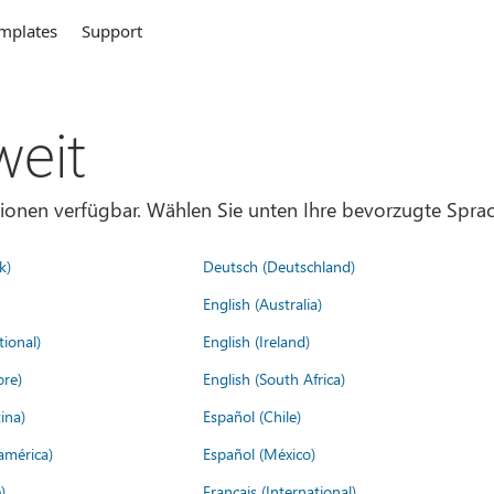
mplates
Support
weit
gionen verfügbar. Wählen Sie unten Ihre bevorzugte Sprac
k)
Deutsch (Deutschland)
English (Australia)
tional)
English (Ireland)
ore)
English (South Africa)
ina)
Español (Chile)
américa)
Español (México)
)
Français (International)