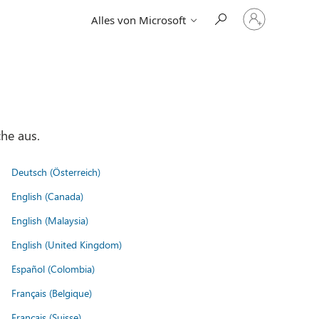
Bei
Alles von Microsoft
Ihrem
Konto
anmelden
he aus.
Deutsch (Österreich)
English (Canada)
English (Malaysia)
English (United Kingdom)
Español (Colombia)
Français (Belgique)
Français (Suisse)