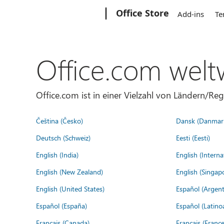
Microsoft
Office Store
Add-ins
Te
Office.com welt
Office.com ist in einer Vielzahl von Ländern/Re
Čeština (Česko)
Dansk (Danmar
Deutsch (Schweiz)
Eesti (Eesti)
English (India)
English (Interna
English (New Zealand)
English (Singap
English (United States)
Español (Argent
Español (España)
Español (Latino
Français (Canada)
Français (France