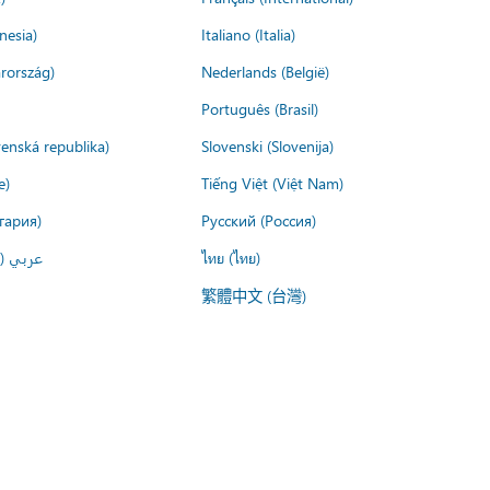
nesia)
Italiano (Italia)
rország)
Nederlands (België)
Português (Brasil)
venská republika)
Slovenski (Slovenija)
e)
Tiếng Việt (Việt Nam)
гария)
Русский (Россия)
عربي ()
ไทย (ไทย)
繁體中文 (台灣)