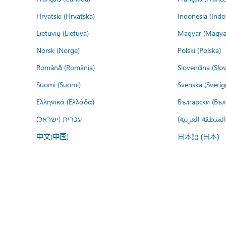
Hrvatski (Hrvatska)
Indonesia (Indo
Lietuvių (Lietuva)
Magyar (Magya
Norsk (Norge)
Polski (Polska)
Română (România)
Slovenčina (Slo
Suomi (Suomi)
Svenska (Sverig
Ελληνικά (Ελλάδα)
Български (Бъл
المنطقة العربية
עברית (ישראל)
中文(中国)
日本語 (日本)