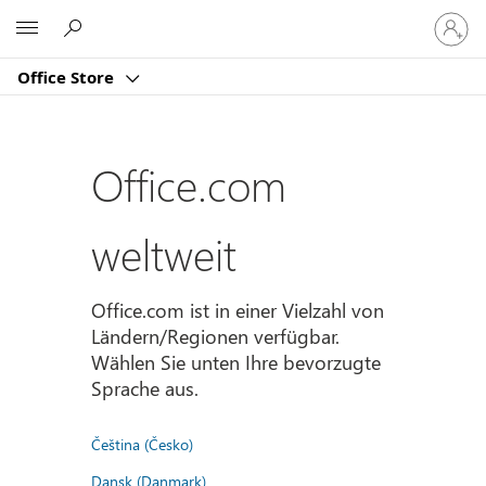
Bei
Microsoft
Ihrem
Konto
Office Store
anmeld
Office.com
weltweit
Office.com ist in einer Vielzahl von
Ländern/Regionen verfügbar.
Wählen Sie unten Ihre bevorzugte
Sprache aus.
Čeština (Česko)
Dansk (Danmark)