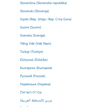
Slovenčina (Slovenská republika)
Slovenski (Slovenija)
Srpski (Rep. Srbija i Rep. Crna Gora)
Suomi (Suomi)
Svenska (Sverige)
Tiếng Việt (Việt Nam)
Türkçe (Türkiye)
Ελληνικά (Ελλάδα)
Български (България)
Русский (Россия)
Українська (Україна)
עברית (ישראל)
عربي (المنطقة العربية)