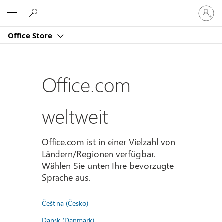
Bei
Microsoft
Ihrem
Konto
Office Store
anmeld
Office.com
weltweit
Office.com ist in einer Vielzahl von
Ländern/Regionen verfügbar.
Wählen Sie unten Ihre bevorzugte
Sprache aus.
Čeština (Česko)
Dansk (Danmark)