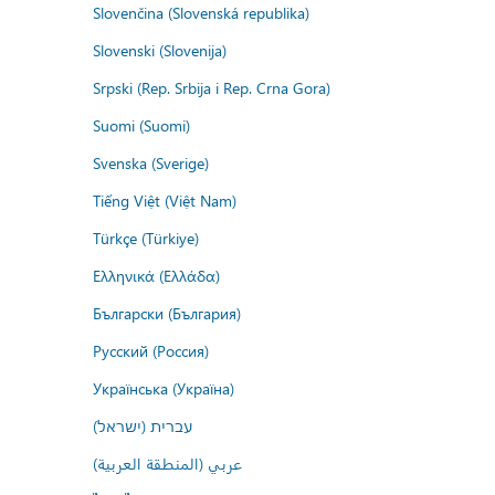
Slovenčina (Slovenská republika)
Slovenski (Slovenija)
Srpski (Rep. Srbija i Rep. Crna Gora)
Suomi (Suomi)
Svenska (Sverige)
Tiếng Việt (Việt Nam)
Türkçe (Türkiye)
Ελληνικά (Ελλάδα)
Български (България)
Русский (Россия)
Українська (Україна)
עברית (ישראל)
عربي (المنطقة العربية)