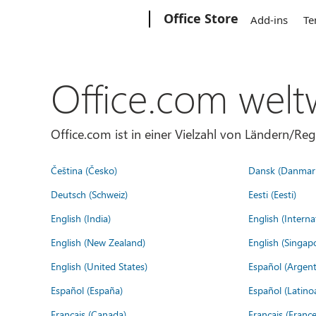
Microsoft
Office Store
Add-ins
Te
Office.com welt
Office.com ist in einer Vielzahl von Ländern/Re
Čeština (Česko)
Dansk (Danmar
Deutsch (Schweiz)
Eesti (Eesti)
English (India)
English (Interna
English (New Zealand)
English (Singap
English (United States)
Español (Argent
Español (España)
Español (Latino
Français (Canada)
Français (France