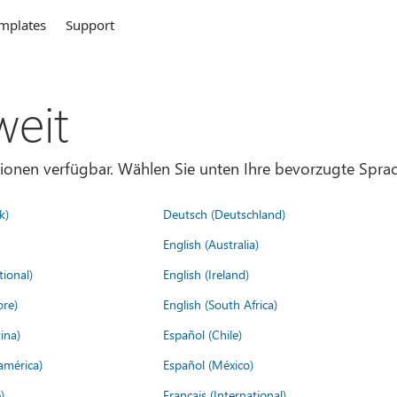
mplates
Support
weit
gionen verfügbar. Wählen Sie unten Ihre bevorzugte Sprac
k)
Deutsch (Deutschland)
English (Australia)
tional)
English (Ireland)
ore)
English (South Africa)
ina)
Español (Chile)
américa)
Español (México)
)
Français (International)