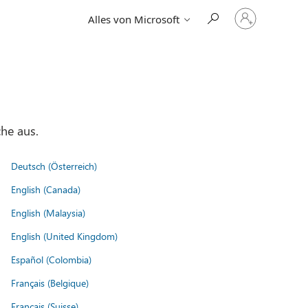
Bei
Alles von Microsoft
Ihrem
Konto
anmelden
he aus.
Deutsch (Österreich)
English (Canada)
English (Malaysia)
English (United Kingdom)
Español (Colombia)
Français (Belgique)
Français (Suisse)