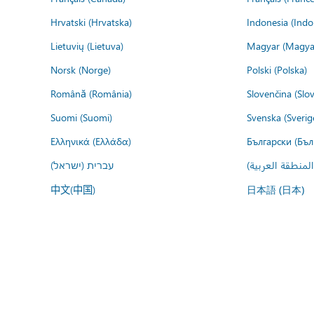
Hrvatski (Hrvatska)
Indonesia (Indo
Lietuvių (Lietuva)
Magyar (Magya
Norsk (Norge)
Polski (Polska)
Română (România)
Slovenčina (Slo
Suomi (Suomi)
Svenska (Sverig
Ελληνικά (Ελλάδα)
Български (Бъл
المنطقة العربية
עברית (ישראל)
中文(中国)
日本語 (日本)