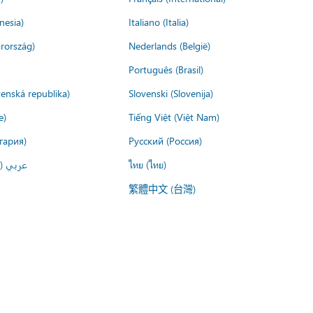
nesia)
Italiano (Italia)
rország)
Nederlands (België)
Português (Brasil)
venská republika)
Slovenski (Slovenija)
e)
Tiếng Việt (Việt Nam)
гария)
Русский (Россия)
عربي ()
ไทย (ไทย)
繁體中文 (台灣)