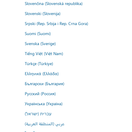
Slovenčina (Slovenská republika)
Slovenski (Slovenija)
Srpski (Rep. Srbija i Rep. Crna Gora)
Suomi (Suomi)
Svenska (Sverige)
Tiếng Việt (Việt Nam)
Türkçe (Türkiye)
Ελληνικά (Ελλάδα)
Български (България)
Русский (Россия)
Українська (Україна)
עברית (ישראל)
عربي (المنطقة العربية)