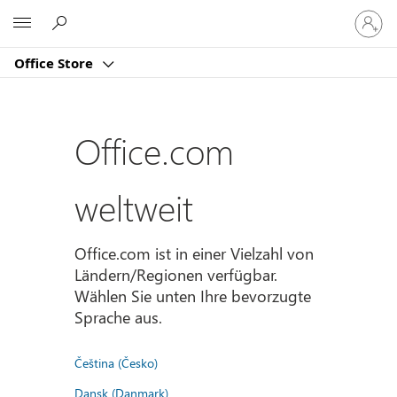
Bei
Microsoft
Ihrem
Konto
Office Store
anmeld
Office.com
weltweit
Office.com ist in einer Vielzahl von
Ländern/Regionen verfügbar.
Wählen Sie unten Ihre bevorzugte
Sprache aus.
Čeština (Česko)
Dansk (Danmark)