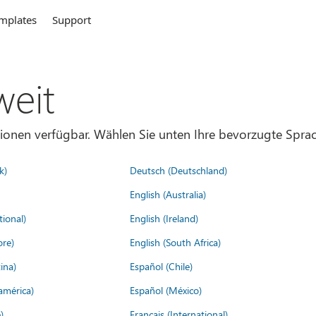
mplates
Support
weit
gionen verfügbar. Wählen Sie unten Ihre bevorzugte Sprac
k)
Deutsch (Deutschland)
English (Australia)
tional)
English (Ireland)
ore)
English (South Africa)
ina)
Español (Chile)
américa)
Español (México)
)
Français (International)