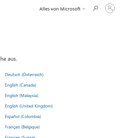
Bei
Alles von Microsoft
Ihrem
Konto
anmelden
he aus.
Deutsch (Österreich)
English (Canada)
English (Malaysia)
English (United Kingdom)
Español (Colombia)
Français (Belgique)
Français (Suisse)