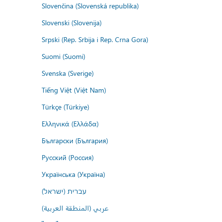
Slovenčina (Slovenská republika)
Slovenski (Slovenija)
Srpski (Rep. Srbija i Rep. Crna Gora)
Suomi (Suomi)
Svenska (Sverige)
Tiếng Việt (Việt Nam)
Türkçe (Türkiye)
Ελληνικά (Ελλάδα)
Български (България)
Русский (Россия)
Українська (Україна)
עברית (ישראל)
عربي (المنطقة العربية)