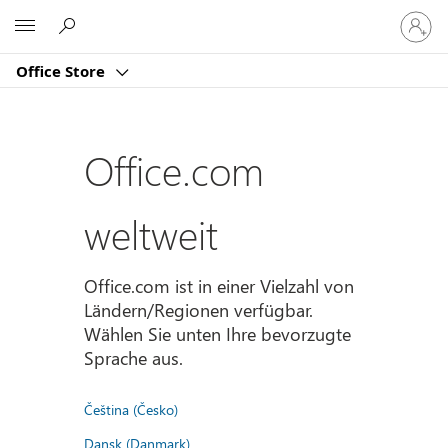
Bei
Microsoft
Ihrem
Konto
Office Store
anmeld
Office.com
weltweit
Office.com ist in einer Vielzahl von
Ländern/Regionen verfügbar.
Wählen Sie unten Ihre bevorzugte
Sprache aus.
Čeština (Česko)
Dansk (Danmark)