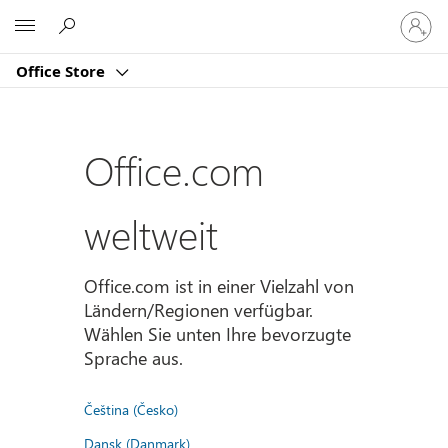
Bei
Microsoft
Ihrem
Konto
Office Store
anmeld
Office.com
weltweit
Office.com ist in einer Vielzahl von
Ländern/Regionen verfügbar.
Wählen Sie unten Ihre bevorzugte
Sprache aus.
Čeština (Česko)
Dansk (Danmark)