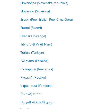
Slovenčina (Slovenská republika)
Slovenski (Slovenija)
Srpski (Rep. Srbija i Rep. Crna Gora)
Suomi (Suomi)
Svenska (Sverige)
Tiếng Việt (Việt Nam)
Türkçe (Türkiye)
Ελληνικά (Ελλάδα)
Български (България)
Русский (Россия)
Українська (Україна)
עברית (ישראל)
عربي (المنطقة العربية)