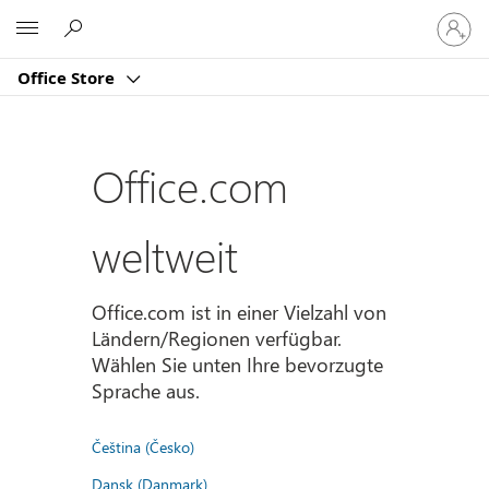
Bei
Microsoft
Ihrem
Konto
Office Store
anmeld
Office.com
weltweit
Office.com ist in einer Vielzahl von
Ländern/Regionen verfügbar.
Wählen Sie unten Ihre bevorzugte
Sprache aus.
Čeština (Česko)
Dansk (Danmark)