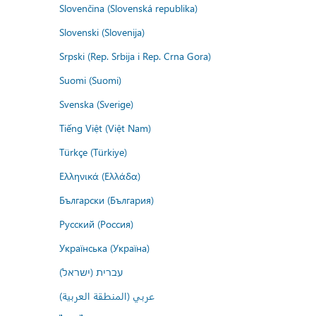
Slovenčina (Slovenská republika)
Slovenski (Slovenija)
Srpski (Rep. Srbija i Rep. Crna Gora)
Suomi (Suomi)
Svenska (Sverige)
Tiếng Việt (Việt Nam)
Türkçe (Türkiye)
Ελληνικά (Ελλάδα)
Български (България)
Русский (Россия)
Українська (Україна)
עברית (ישראל)
عربي (المنطقة العربية)