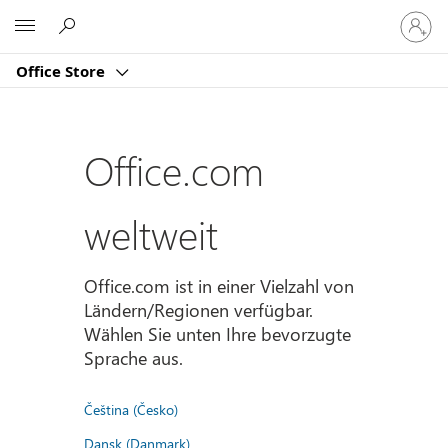
Bei
Microsoft
Ihrem
Konto
Office Store
anmeld
Office.com
weltweit
Office.com ist in einer Vielzahl von
Ländern/Regionen verfügbar.
Wählen Sie unten Ihre bevorzugte
Sprache aus.
Čeština (Česko)
Dansk (Danmark)