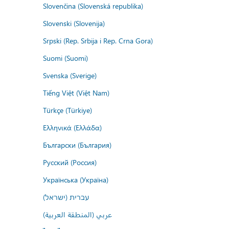
Slovenčina (Slovenská republika)
Slovenski (Slovenija)
Srpski (Rep. Srbija i Rep. Crna Gora)
Suomi (Suomi)
Svenska (Sverige)
Tiếng Việt (Việt Nam)
Türkçe (Türkiye)
Ελληνικά (Ελλάδα)
Български (България)
Русский (Россия)
Українська (Україна)
עברית (ישראל)
عربي (المنطقة العربية)