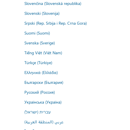
Slovenčina (Slovenská republika)
Slovenski (Slovenija)
Srpski (Rep. Srbija i Rep. Crna Gora)
Suomi (Suomi)
Svenska (Sverige)
Tiếng Việt (Việt Nam)
Türkçe (Türkiye)
Ελληνικά (Ελλάδα)
Български (България)
Русский (Россия)
Українська (Україна)
עברית (ישראל)
عربي (المنطقة العربية)