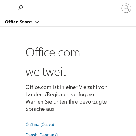
Bei
Microsoft
Ihrem
Konto
Office Store
anmeld
Office.com
weltweit
Office.com ist in einer Vielzahl von
Ländern/Regionen verfügbar.
Wählen Sie unten Ihre bevorzugte
Sprache aus.
Čeština (Česko)
Dansk (Danmark)