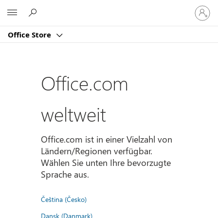
Bei
Microsoft
Ihrem
Konto
Office Store
anmeld
Office.com
weltweit
Office.com ist in einer Vielzahl von
Ländern/Regionen verfügbar.
Wählen Sie unten Ihre bevorzugte
Sprache aus.
Čeština (Česko)
Dansk (Danmark)