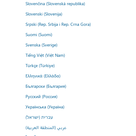
Slovenčina (Slovenská republika)
Slovenski (Slovenija)
Srpski (Rep. Srbija i Rep. Crna Gora)
Suomi (Suomi)
Svenska (Sverige)
Tiếng Việt (Việt Nam)
Türkçe (Türkiye)
Ελληνικά (Ελλάδα)
Български (България)
Русский (Россия)
Українська (Україна)
עברית (ישראל)
عربي (المنطقة العربية)