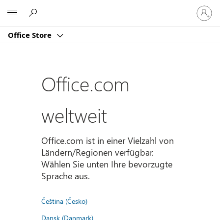
Bei
Microsoft
Ihrem
Konto
Office Store
anmeld
Office.com
weltweit
Office.com ist in einer Vielzahl von
Ländern/Regionen verfügbar.
Wählen Sie unten Ihre bevorzugte
Sprache aus.
Čeština (Česko)
Dansk (Danmark)