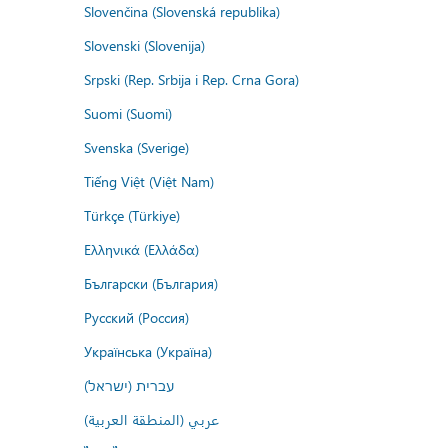
Slovenčina (Slovenská republika)
Slovenski (Slovenija)
Srpski (Rep. Srbija i Rep. Crna Gora)
Suomi (Suomi)
Svenska (Sverige)
Tiếng Việt (Việt Nam)
Türkçe (Türkiye)
Ελληνικά (Ελλάδα)
Български (България)
Русский (Россия)
Українська (Україна)
עברית (ישראל)
عربي (المنطقة العربية)