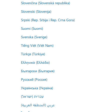
Slovenčina (Slovenská republika)
Slovenski (Slovenija)
Srpski (Rep. Srbija i Rep. Crna Gora)
Suomi (Suomi)
Svenska (Sverige)
Tiếng Việt (Việt Nam)
Türkçe (Türkiye)
Ελληνικά (Ελλάδα)
Български (България)
Русский (Россия)
Українська (Україна)
עברית (ישראל)
عربي (المنطقة العربية)