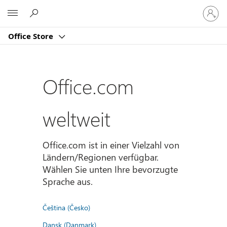
Bei
Microsoft
Ihrem
Konto
Office Store
anmeld
Office.com
weltweit
Office.com ist in einer Vielzahl von
Ländern/Regionen verfügbar.
Wählen Sie unten Ihre bevorzugte
Sprache aus.
Čeština (Česko)
Dansk (Danmark)