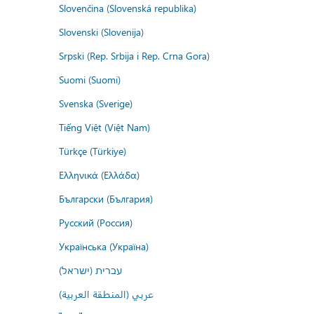
Slovenčina (Slovenská republika)
Slovenski (Slovenija)
Srpski (Rep. Srbija i Rep. Crna Gora)
Suomi (Suomi)
Svenska (Sverige)
Tiếng Việt (Việt Nam)
Türkçe (Türkiye)
Ελληνικά (Ελλάδα)
Български (България)
Русский (Россия)
Українська (Україна)
עברית (ישראל)
عربي (المنطقة العربية)