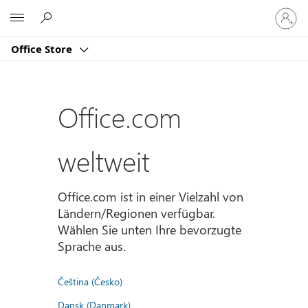
Bei
Microsoft
Ihrem
Konto
Office Store
anmeld
Office.com
weltweit
Office.com ist in einer Vielzahl von
Ländern/Regionen verfügbar.
Wählen Sie unten Ihre bevorzugte
Sprache aus.
Čeština (Česko)
Dansk (Danmark)