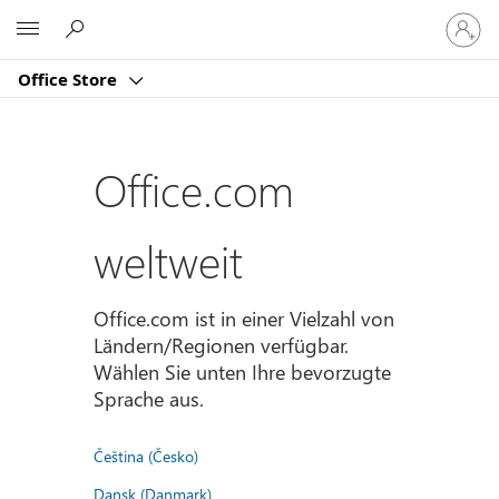
Bei
Microsoft
Ihrem
Konto
Office Store
anmeld
Office.com
weltweit
Office.com ist in einer Vielzahl von
Ländern/Regionen verfügbar.
Wählen Sie unten Ihre bevorzugte
Sprache aus.
Čeština (Česko)
Dansk (Danmark)