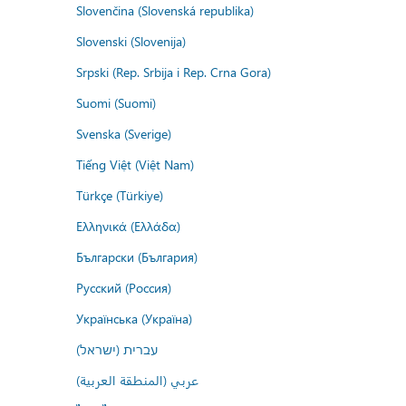
Slovenčina (Slovenská republika)
Slovenski (Slovenija)
Srpski (Rep. Srbija i Rep. Crna Gora)
Suomi (Suomi)
Svenska (Sverige)
Tiếng Việt (Việt Nam)
Türkçe (Türkiye)
Ελληνικά (Ελλάδα)
Български (България)
Русский (Россия)
Українська (Україна)
עברית (ישראל)
عربي (المنطقة العربية)