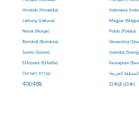
Hrvatski (Hrvatska)
Indonesia (Indo
Lietuvių (Lietuva)
Magyar (Magya
Norsk (Norge)
Polski (Polska)
Română (România)
Slovenčina (Slo
Suomi (Suomi)
Svenska (Sverig
Ελληνικά (Ελλάδα)
Български (Бъл
المنطقة العربية
עברית (ישראל)
中文(中国)
日本語 (日本)