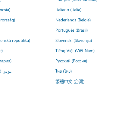
nesia)
Italiano (Italia)
rország)
Nederlands (België)
Português (Brasil)
venská republika)
Slovenski (Slovenija)
e)
Tiếng Việt (Việt Nam)
гария)
Русский (Россия)
عربي ()
ไทย (ไทย)
繁體中文 (台灣)