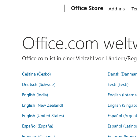
Microsoft
Office Store
Add-ins
Te
Office.com welt
Office.com ist in einer Vielzahl von Ländern/Re
Čeština (Česko)
Dansk (Danmar
Deutsch (Schweiz)
Eesti (Eesti)
English (India)
English (Interna
English (New Zealand)
English (Singap
English (United States)
Español (Argent
Español (España)
Español (Latino
Français (Canada)
Français (France