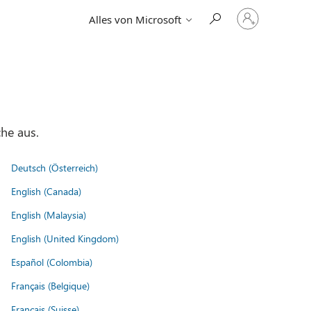
Bei
Alles von Microsoft
Ihrem
Konto
anmelden
he aus.
Deutsch (Österreich)
English (Canada)
English (Malaysia)
English (United Kingdom)
Español (Colombia)
Français (Belgique)
Français (Suisse)