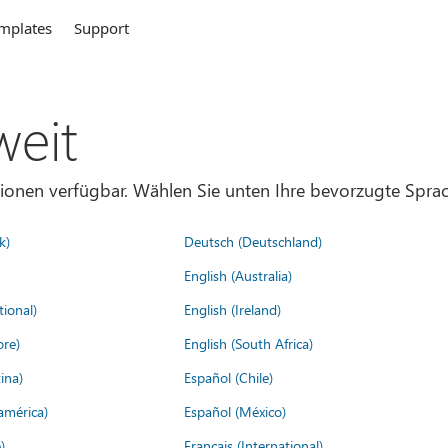
mplates
Support
weit
gionen verfügbar. Wählen Sie unten Ihre bevorzugte Sprac
k)
Deutsch (Deutschland)
English (Australia)
tional)
English (Ireland)
ore)
English (South Africa)
ina)
Español (Chile)
américa)
Español (México)
)
Français (International)