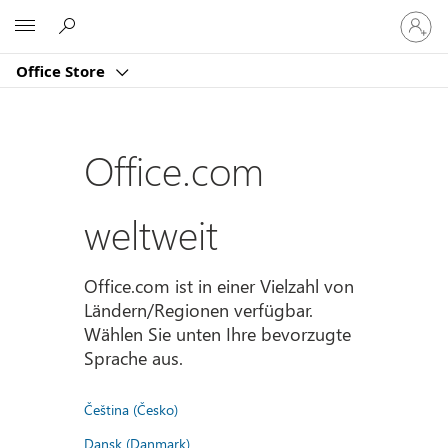
Bei
Microsoft
Ihrem
Konto
Office Store
anmeld
Office.com
weltweit
Office.com ist in einer Vielzahl von
Ländern/Regionen verfügbar.
Wählen Sie unten Ihre bevorzugte
Sprache aus.
Čeština (Česko)
Dansk (Danmark)