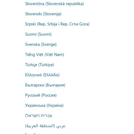
Slovenčina (Slovenská republika)
Slovenski (Slovenija)
Srpski (Rep. Srbija i Rep. Crna Gora)
Suomi (Suomi)
Svenska (Sverige)
Tiếng Việt (Việt Nam)
Türkçe (Türkiye)
Ελληνικά (Ελλάδα)
Български (България)
Русский (Россия)
Українська (Україна)
עברית (ישראל)
عربي (المنطقة العربية)