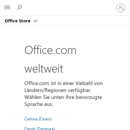
Bei
Microsoft
Ihrem
Konto
Office Store
anmeld
Office.com
weltweit
Office.com ist in einer Vielzahl von
Ländern/Regionen verfügbar.
Wählen Sie unten Ihre bevorzugte
Sprache aus.
Čeština (Česko)
Dansk (Danmark)