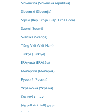
Slovenčina (Slovenská republika)
Slovenski (Slovenija)
Srpski (Rep. Srbija i Rep. Crna Gora)
Suomi (Suomi)
Svenska (Sverige)
Tiếng Việt (Việt Nam)
Türkçe (Türkiye)
Ελληνικά (Ελλάδα)
Български (България)
Русский (Россия)
Українська (Україна)
עברית (ישראל)
عربي (المنطقة العربية)