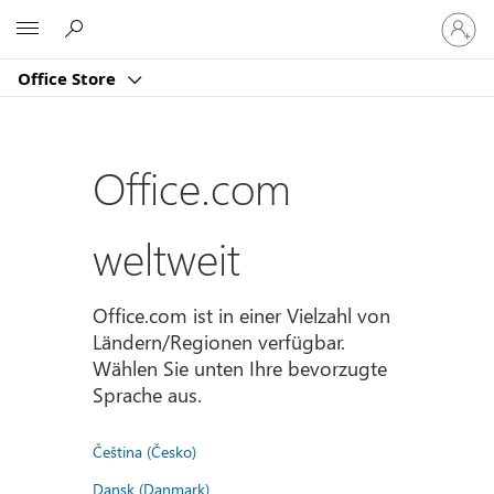
Bei
Microsoft
Ihrem
Konto
Office Store
anmeld
Office.com
weltweit
Office.com ist in einer Vielzahl von
Ländern/Regionen verfügbar.
Wählen Sie unten Ihre bevorzugte
Sprache aus.
Čeština (Česko)
Dansk (Danmark)