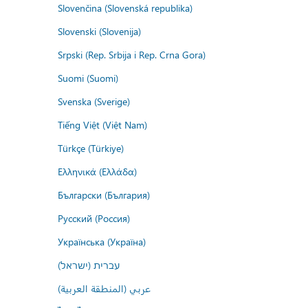
Slovenčina (Slovenská republika)
Slovenski (Slovenija)
Srpski (Rep. Srbija i Rep. Crna Gora)
Suomi (Suomi)
Svenska (Sverige)
Tiếng Việt (Việt Nam)
Türkçe (Türkiye)
Ελληνικά (Ελλάδα)
Български (България)
Русский (Россия)
Українська (Україна)
עברית (ישראל)
عربي (المنطقة العربية)