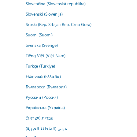
Slovenčina (Slovenská republika)
Slovenski (Slovenija)
Srpski (Rep. Srbija i Rep. Crna Gora)
Suomi (Suomi)
Svenska (Sverige)
Tiếng Việt (Việt Nam)
Türkçe (Türkiye)
Ελληνικά (Ελλάδα)
Български (България)
Русский (Россия)
Українська (Україна)
עברית (ישראל)
عربي (المنطقة العربية)