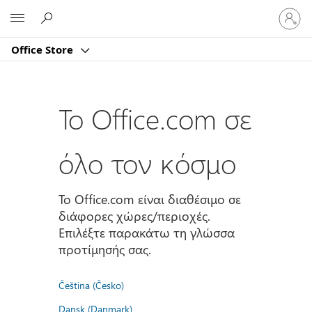
Είσοδος
Microsoft
στον
λογαρι
Office Store
σας
Το Office.com σε
όλο τον κόσμο
Το Office.com είναι διαθέσιμο σε
διάφορες χώρες/περιοχές.
Επιλέξτε παρακάτω τη γλώσσα
προτίμησής σας.
Čeština (Česko)
Dansk (Danmark)