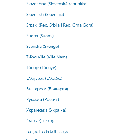
Slovenčina (Slovenská republika)
Slovenski (Slovenija)
Srpski (Rep. Srbija i Rep. Crna Gora)
Suomi (Suomi)
Svenska (Sverige)
Tiếng Việt (Việt Nam)
Türkçe (Türkiye)
Ελληνικά (Ελλάδα)
Български (България)
Русский (Россия)
Українська (Україна)
עברית (ישראל)
عربي (المنطقة العربية)