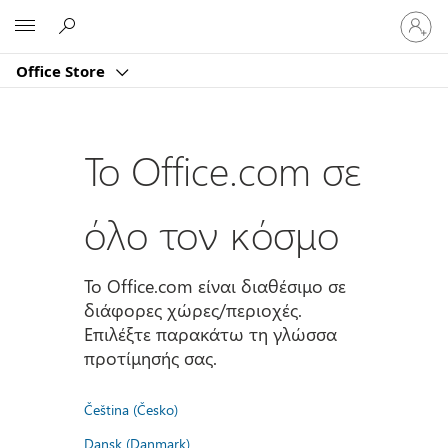
Είσοδος
Microsoft
στον
λογαρι
Office Store
σας
Το Office.com σε
όλο τον κόσμο
Το Office.com είναι διαθέσιμο σε
διάφορες χώρες/περιοχές.
Επιλέξτε παρακάτω τη γλώσσα
προτίμησής σας.
Čeština (Česko)
Dansk (Danmark)