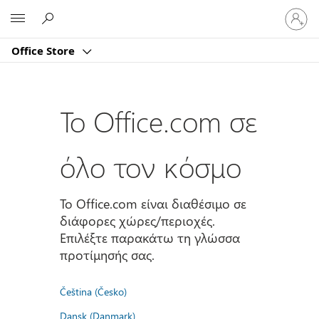
Είσοδος
Microsoft
στον
λογαρι
Office Store
σας
Το Office.com σε
όλο τον κόσμο
Το Office.com είναι διαθέσιμο σε
διάφορες χώρες/περιοχές.
Επιλέξτε παρακάτω τη γλώσσα
προτίμησής σας.
Čeština (Česko)
Dansk (Danmark)