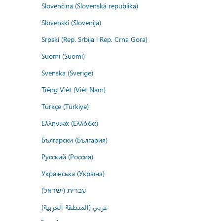
Slovenčina (Slovenská republika)
Slovenski (Slovenija)
Srpski (Rep. Srbija i Rep. Crna Gora)
Suomi (Suomi)
Svenska (Sverige)
Tiếng Việt (Việt Nam)
Türkçe (Türkiye)
Ελληνικά (Ελλάδα)
Български (България)
Русский (Россия)
Українська (Україна)
עברית (ישראל)
عربي (المنطقة العربية)