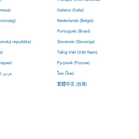
nesia)
Italiano (Italia)
rország)
Nederlands (België)
Português (Brasil)
venská republika)
Slovenski (Slovenija)
e)
Tiếng Việt (Việt Nam)
гария)
Русский (Россия)
عربي ()
ไทย (ไทย)
繁體中文 (台灣)