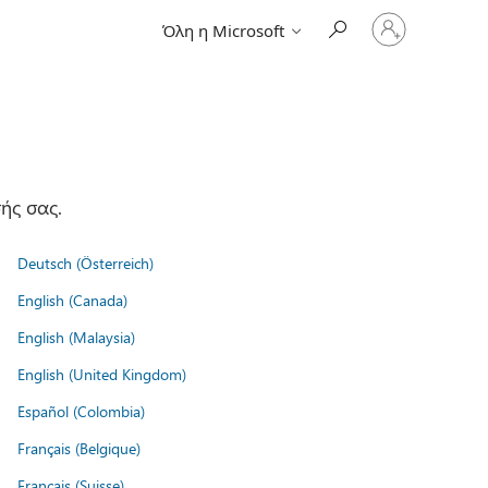
Είσοδος
Όλη η Microsoft
στον
λογαριασμό
σας
ής σας.
Deutsch (Österreich)
English (Canada)
English (Malaysia)
English (United Kingdom)
Español (Colombia)
Français (Belgique)
Français (Suisse)