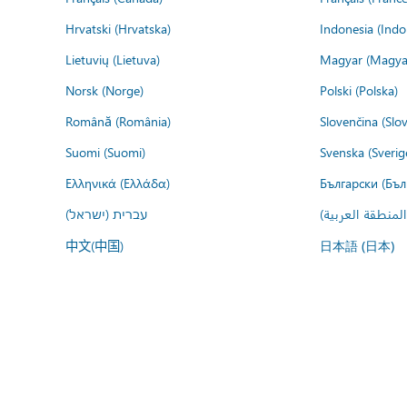
Hrvatski (Hrvatska)
Indonesia (Indo
Lietuvių (Lietuva)
Magyar (Magya
Norsk (Norge)
Polski (Polska)
Română (România)
Slovenčina (Slo
Suomi (Suomi)
Svenska (Sverig
Ελληνικά (Ελλάδα)
Български (Бъл
المنطقة العربية
עברית (ישראל)
中文(中国)
日本語 (日本)