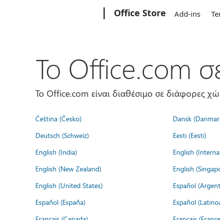
Microsoft
Office Store
Add-ins
Te
Το Office.com 
Το Office.com είναι διαθέσιμο σε διάφορες χ
Čeština (Česko)
Dansk (Danmar
Deutsch (Schweiz)
Eesti (Eesti)
English (India)
English (Interna
English (New Zealand)
English (Singap
English (United States)
Español (Argent
Español (España)
Español (Latino
Français (Canada)
Français (France