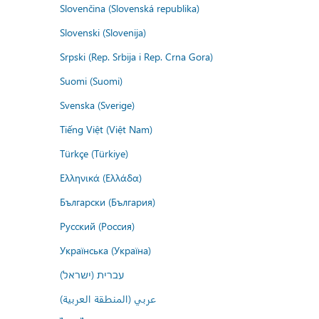
Slovenčina (Slovenská republika)
Slovenski (Slovenija)
Srpski (Rep. Srbija i Rep. Crna Gora)
Suomi (Suomi)
Svenska (Sverige)
Tiếng Việt (Việt Nam)
Türkçe (Türkiye)
Ελληνικά (Ελλάδα)
Български (България)
Русский (Россия)
Українська (Україна)
עברית (ישראל)
عربي (المنطقة العربية)