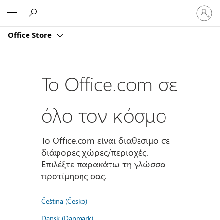
Είσοδος
Microsoft
στον
λογαρι
Office Store
σας
Το Office.com σε
όλο τον κόσμο
Το Office.com είναι διαθέσιμο σε
διάφορες χώρες/περιοχές.
Επιλέξτε παρακάτω τη γλώσσα
προτίμησής σας.
Čeština (Česko)
Dansk (Danmark)