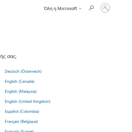
Είσοδος
Όλη η Microsoft
στον
λογαριασμό
σας
ής σας.
Deutsch (Österreich)
English (Canada)
English (Malaysia)
English (United Kingdom)
Español (Colombia)
Français (Belgique)
Français (Suisse)