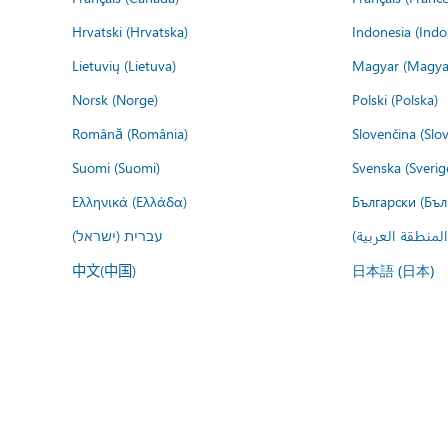
Hrvatski (Hrvatska)
Indonesia (Indo
Lietuvių (Lietuva)
Magyar (Magya
Norsk (Norge)
Polski (Polska)
Română (România)
Slovenčina (Slo
Suomi (Suomi)
Svenska (Sverig
Ελληνικά (Ελλάδα)
Български (Бъл
المنطقة العربية
עברית (ישראל)
中文(中国)
日本語 (日本)