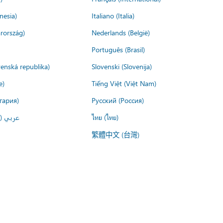
nesia)
Italiano (Italia)
rország)
Nederlands (België)
Português (Brasil)
venská republika)
Slovenski (Slovenija)
e)
Tiếng Việt (Việt Nam)
гария)
Русский (Россия)
عربي ()
ไทย (ไทย)
繁體中文 (台灣)