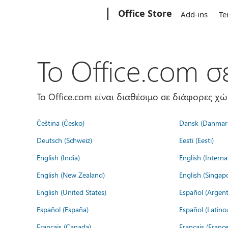
Microsoft
Office Store
Add-ins
Te
Το Office.com 
Το Office.com είναι διαθέσιμο σε διάφορες χ
Čeština (Česko)
Dansk (Danmar
Deutsch (Schweiz)
Eesti (Eesti)
English (India)
English (Interna
English (New Zealand)
English (Singap
English (United States)
Español (Argent
Español (España)
Español (Latino
Français (Canada)
Français (France