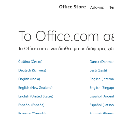
Microsoft
Office Store
Add-ins
Te
Το Office.com 
Το Office.com είναι διαθέσιμο σε διάφορες χ
Čeština (Česko)
Dansk (Danmar
Deutsch (Schweiz)
Eesti (Eesti)
English (India)
English (Interna
English (New Zealand)
English (Singap
English (United States)
Español (Argent
Español (España)
Español (Latino
Français (Canada)
Français (France