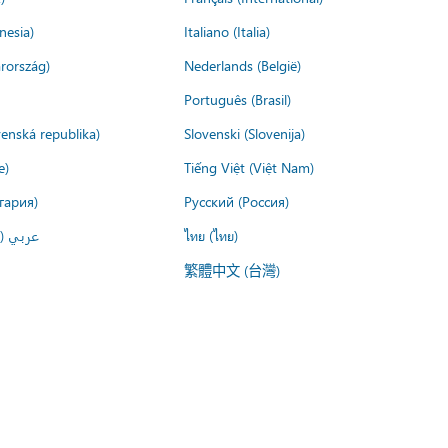
nesia)
Italiano (Italia)
rország)
Nederlands (België)
Português (Brasil)
venská republika)
Slovenski (Slovenija)
e)
Tiếng Việt (Việt Nam)
гария)
Русский (Россия)
عربي ()
ไทย (ไทย)
繁體中文 (台灣)