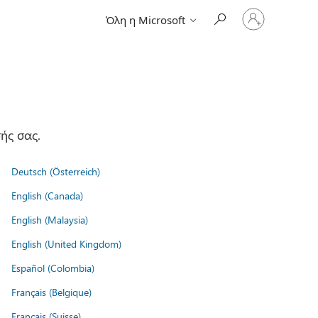
Είσοδος
Όλη η Microsoft
στον
λογαριασμό
σας
ής σας.
Deutsch (Österreich)
English (Canada)
English (Malaysia)
English (United Kingdom)
Español (Colombia)
Français (Belgique)
Français (Suisse)