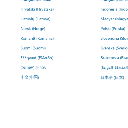
Hrvatski (Hrvatska)
Indonesia (Indo
Lietuvių (Lietuva)
Magyar (Magya
Norsk (Norge)
Polski (Polska)
Română (România)
Slovenčina (Slo
Suomi (Suomi)
Svenska (Sverig
Ελληνικά (Ελλάδα)
Български (Бъл
المنطقة العربية
עברית (ישראל)
中文(中国)
日本語 (日本)