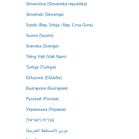
Slovenčina (Slovenská republika)
Slovenski (Slovenija)
Srpski (Rep. Srbija i Rep. Crna Gora)
Suomi (Suomi)
Svenska (Sverige)
Tiếng Việt (Việt Nam)
Türkçe (Türkiye)
Ελληνικά (Ελλάδα)
Български (България)
Русский (Россия)
Українська (Україна)
עברית (ישראל)
عربي (المنطقة العربية)