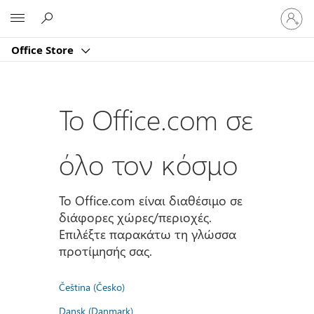
Είσοδος
Microsoft
στον
λογαρι
Office Store
σας
Το Office.com σε
όλο τον κόσμο
Το Office.com είναι διαθέσιμο σε
διάφορες χώρες/περιοχές.
Επιλέξτε παρακάτω τη γλώσσα
προτίμησής σας.
Čeština (Česko)
Dansk (Danmark)