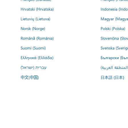
Hrvatski (Hrvatska)
Indonesia (Indo
Lietuvių (Lietuva)
Magyar (Magya
Norsk (Norge)
Polski (Polska)
Română (România)
Slovenčina (Slo
Suomi (Suomi)
Svenska (Sverig
Ελληνικά (Ελλάδα)
Български (Бъл
المنطقة العربية
עברית (ישראל)
中文(中国)
日本語 (日本)