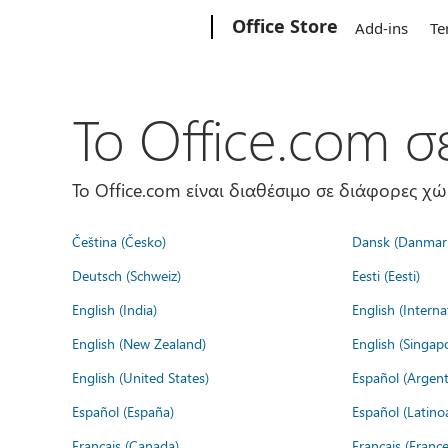
Microsoft
Office Store
Add-ins
Te
Το Office.com 
Το Office.com είναι διαθέσιμο σε διάφορες χ
Čeština (Česko)
Dansk (Danmar
Deutsch (Schweiz)
Eesti (Eesti)
English (India)
English (Interna
English (New Zealand)
English (Singap
English (United States)
Español (Argent
Español (España)
Español (Latino
Français (Canada)
Français (France