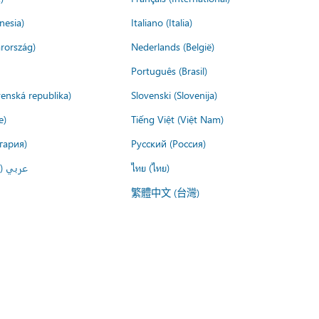
nesia)
Italiano (Italia)
rország)
Nederlands (België)
Português (Brasil)
venská republika)
Slovenski (Slovenija)
e)
Tiếng Việt (Việt Nam)
гария)
Русский (Россия)
عربي ()
ไทย (ไทย)
繁體中文 (台灣)