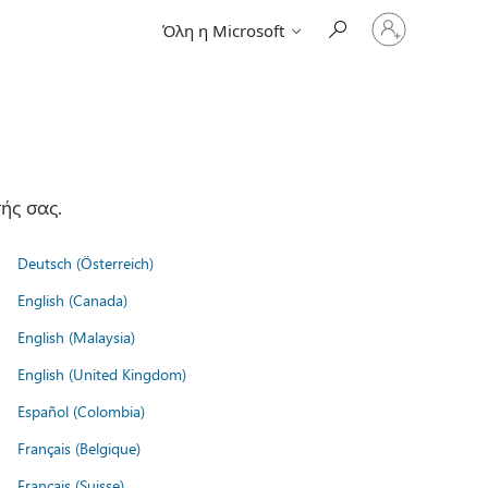
Είσοδος
Όλη η Microsoft
στον
λογαριασμό
σας
ής σας.
Deutsch (Österreich)
English (Canada)
English (Malaysia)
English (United Kingdom)
Español (Colombia)
Français (Belgique)
Français (Suisse)