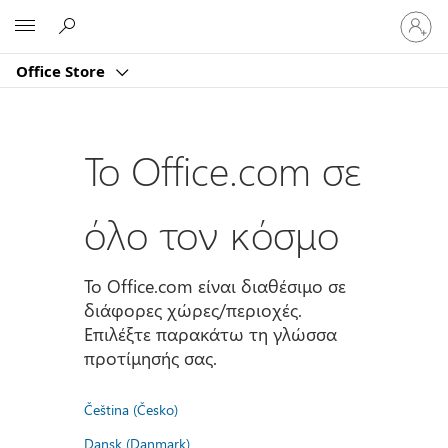
Είσοδος
Microsoft
στον
λογαρι
Office Store
σας
Το Office.com σε
όλο τον κόσμο
Το Office.com είναι διαθέσιμο σε
διάφορες χώρες/περιοχές.
Επιλέξτε παρακάτω τη γλώσσα
προτίμησής σας.
Čeština (Česko)
Dansk (Danmark)