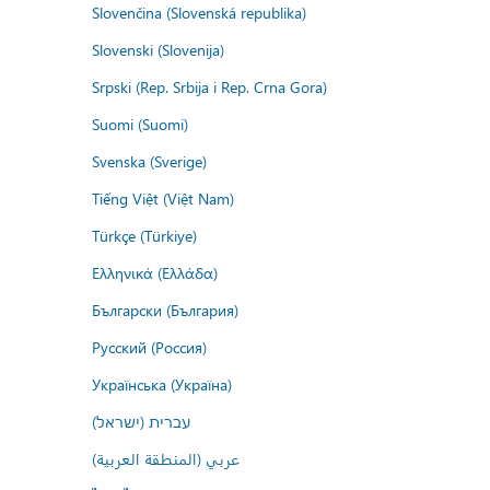
Slovenčina (Slovenská republika)
Slovenski (Slovenija)
Srpski (Rep. Srbija i Rep. Crna Gora)
Suomi (Suomi)
Svenska (Sverige)
Tiếng Việt (Việt Nam)
Türkçe (Türkiye)
Ελληνικά (Ελλάδα)
Български (България)
Русский (Россия)
Українська (Україна)
עברית (ישראל)
عربي (المنطقة العربية)