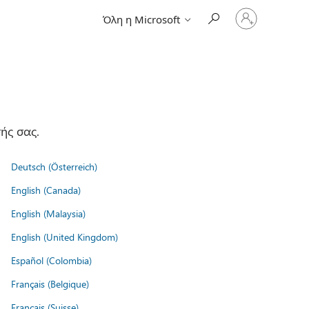
Είσοδος
Όλη η Microsoft
στον
λογαριασμό
σας
ής σας.
Deutsch (Österreich)
English (Canada)
English (Malaysia)
English (United Kingdom)
Español (Colombia)
Français (Belgique)
Français (Suisse)