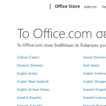
Microsoft
Office Store
Add-ins
Te
Το Office.com 
Το Office.com είναι διαθέσιμο σε διάφορες χ
Čeština (Česko)
Dansk (Danmar
Deutsch (Schweiz)
Eesti (Eesti)
English (India)
English (Interna
English (New Zealand)
English (Singap
English (United States)
Español (Argent
Español (España)
Español (Latino
Français (Canada)
Français (France