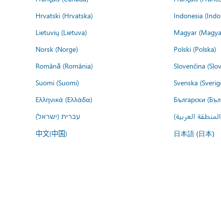
Hrvatski (Hrvatska)
Indonesia (Indo
Lietuvių (Lietuva)
Magyar (Magya
Norsk (Norge)
Polski (Polska)
Română (România)
Slovenčina (Slo
Suomi (Suomi)
Svenska (Sverig
Ελληνικά (Ελλάδα)
Български (Бъл
المنطقة العربية
עברית (ישראל)
中文(中国)
日本語 (日本)