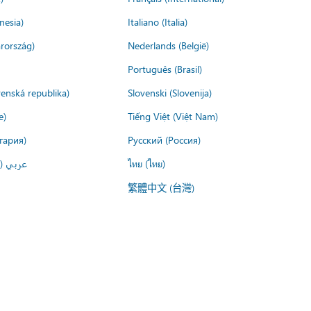
nesia)
Italiano (Italia)
rország)
Nederlands (België)
Português (Brasil)
venská republika)
Slovenski (Slovenija)
e)
Tiếng Việt (Việt Nam)
гария)
Русский (Россия)
عربي ()
ไทย (ไทย)
繁體中文 (台灣)