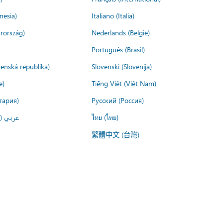
nesia)
Italiano (Italia)
rország)
Nederlands (België)
Português (Brasil)
venská republika)
Slovenski (Slovenija)
e)
Tiếng Việt (Việt Nam)
гария)
Русский (Россия)
عربي ()
ไทย (ไทย)
繁體中文 (台灣)