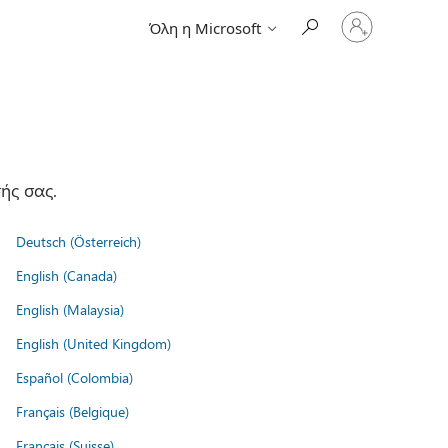
Είσοδος
Όλη η Microsoft
στον
λογαριασμό
σας
ής σας.
Deutsch (Österreich)
English (Canada)
English (Malaysia)
English (United Kingdom)
Español (Colombia)
Français (Belgique)
Français (Suisse)