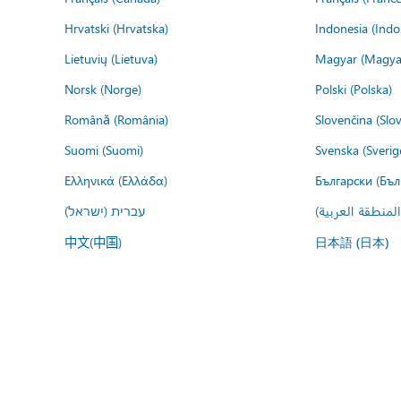
Hrvatski (Hrvatska)
Indonesia (Indo
Lietuvių (Lietuva)
Magyar (Magya
Norsk (Norge)
Polski (Polska)
Română (România)
Slovenčina (Slo
Suomi (Suomi)
Svenska (Sverig
Ελληνικά (Ελλάδα)
Български (Бъл
المنطقة العربية
עברית (ישראל)
中文(中国)
日本語 (日本)