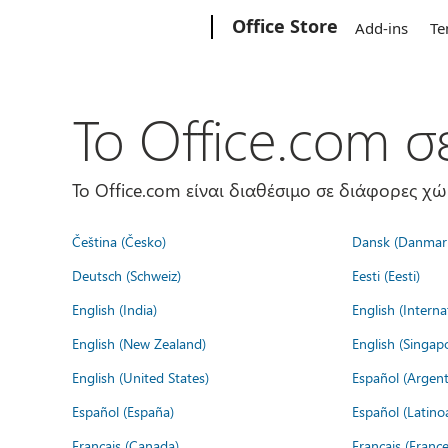
Microsoft
Office Store
Add-ins
Te
Το Office.com 
Το Office.com είναι διαθέσιμο σε διάφορες χ
Čeština (Česko)
Dansk (Danmar
Deutsch (Schweiz)
Eesti (Eesti)
English (India)
English (Interna
English (New Zealand)
English (Singap
English (United States)
Español (Argent
Español (España)
Español (Latino
Français (Canada)
Français (France