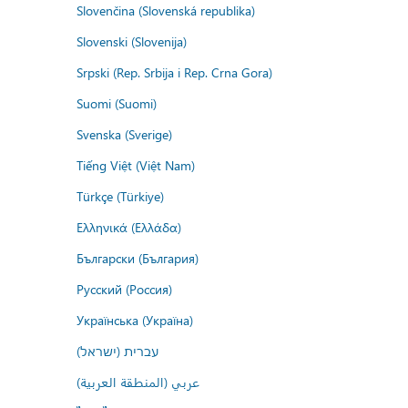
Slovenčina (Slovenská republika)
Slovenski (Slovenija)
Srpski (Rep. Srbija i Rep. Crna Gora)
Suomi (Suomi)
Svenska (Sverige)
Tiếng Việt (Việt Nam)
Türkçe (Türkiye)
Ελληνικά (Ελλάδα)
Български (България)
Русский (Россия)
Українська (Україна)
עברית (ישראל)
عربي (المنطقة العربية)