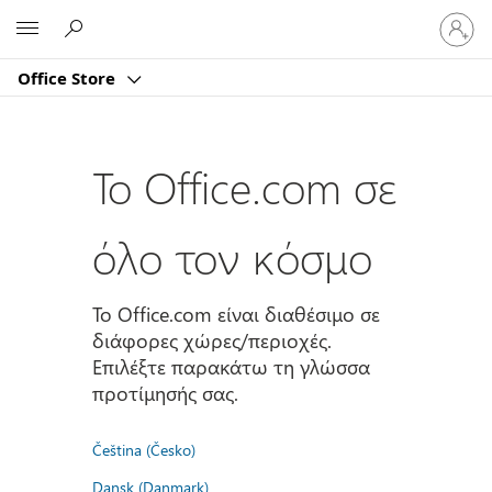
Είσοδος
Microsoft
στον
λογαρι
Office Store
σας
Το Office.com σε
όλο τον κόσμο
Το Office.com είναι διαθέσιμο σε
διάφορες χώρες/περιοχές.
Επιλέξτε παρακάτω τη γλώσσα
προτίμησής σας.
Čeština (Česko)
Dansk (Danmark)