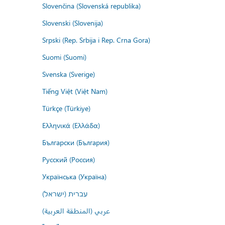
Slovenčina (Slovenská republika)
Slovenski (Slovenija)
Srpski (Rep. Srbija i Rep. Crna Gora)
Suomi (Suomi)
Svenska (Sverige)
Tiếng Việt (Việt Nam)
Türkçe (Türkiye)
Ελληνικά (Ελλάδα)
Български (България)
Русский (Россия)
Українська (Україна)
עברית (ישראל)
عربي (المنطقة العربية)