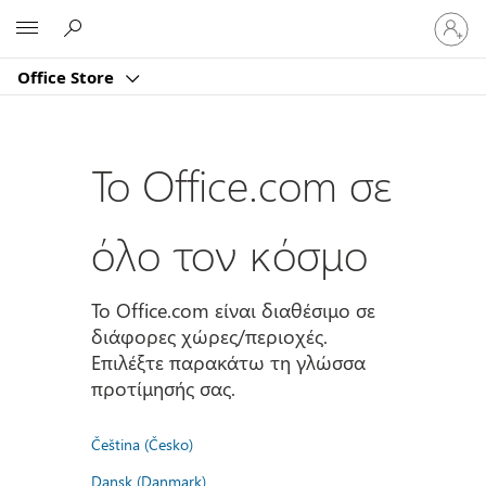
Είσοδος
Microsoft
στον
λογαρι
Office Store
σας
Το Office.com σε
όλο τον κόσμο
Το Office.com είναι διαθέσιμο σε
διάφορες χώρες/περιοχές.
Επιλέξτε παρακάτω τη γλώσσα
προτίμησής σας.
Čeština (Česko)
Dansk (Danmark)