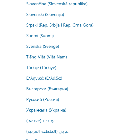
Slovenčina (Slovenská republika)
Slovenski (Slovenija)
Srpski (Rep. Srbija i Rep. Crna Gora)
Suomi (Suomi)
Svenska (Sverige)
Tiếng Việt (Việt Nam)
Türkçe (Türkiye)
Ελληνικά (Ελλάδα)
Български (България)
Русский (Россия)
Українська (Україна)
עברית (ישראל)
عربي (المنطقة العربية)