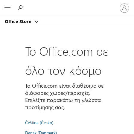
Είσοδος
Microsoft
στον
λογαρι
Office Store
σας
Το Office.com σε
όλο τον κόσμο
Το Office.com είναι διαθέσιμο σε
διάφορες χώρες/περιοχές.
Επιλέξτε παρακάτω τη γλώσσα
προτίμησής σας.
Čeština (Česko)
Dansk (Danmark)